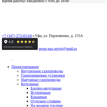
Время работы: ежедневно с 9:00 до 18:00
ООО «ПРОМГАЗСЕРВИС»
ИНН: 0276135301 / КПП: 027801001
ОГРН:
1110280052695
+7 (347) 273-03-04
г.Уфа, ул. Пархоменко, д. 155А
prom-gaz-servis@mail.ru
Проектирование
Внутренние газопроводы
Газопоршневые установки
Наружные газопроводы
Котельные
Блочно-модульные
Встроенные
Крышные
Отдельно стоящие
На жидком топливе