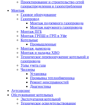
Проектирование и строительство сетей
газораспределения и газопотребления
Монтаж
Газовое оборудование
Газопровод
Монтаж подземного газопровода
Монтаж наружного газопровода
Монтаж ПГБ
Монтаж ГРПШ и ГРП в Уфе
Котельные
Промышленные
Монтаж дымохода
Монтаж и наладка ХВО
Техническое перевооружение котельной и
газопровода
Узлы учета газа
Чиллеры
Установка
Промывка теплообменника
Ремонт неисправностей
Диагностика
Аутсорсинг
Обслуживание котельных
Эксплуатация котельной
Техническое освидетельствование