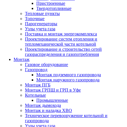
Пристроенные
Твердотопливные
Тепловые пункты
Топочные
Парогенераторы
Узлы учета газа
Поставка и монтаж энергокомплекса
Проектирование систем отопления и
тепломеханической части котельной
Проектирование и строительство сетей
газораспределения и газопотребления
Монтаж
Газовое оборудование
Газопровод
Монтаж подземного газопровода
Монтаж наружного газопровода
Монтаж ПГБ
Монтаж ГРПШ и ГРП в Уфе
Котельные
Промышленные
Монтаж дымохода
Монтаж и наладка ХВО
Техническое перевооружение котельной и
газопровода
Узлы учета газа