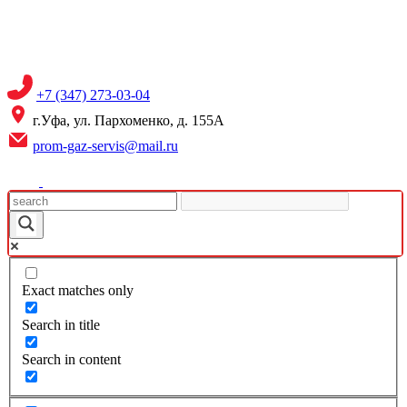
Skip
to
content
+7 (347) 273-03-04
г.Уфа, ул. Пархоменко, д. 155А
prom-gaz-servis@mail.ru
Exact matches only
Search in title
Search in content