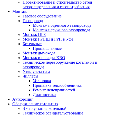
Проектирование и строительство сетей
газораспределения и газопотребления
Монтаж
Газовое оборудование
Газопровод
Монтаж подземного газопровода
Монтаж наружного газопровода
Монтаж ПГБ
Монтаж ГРПШ и ГРП в Уфе
Котельные
Промышленные
Монтаж дымохода
Монтаж и наладка ХВО
Техническое перевооружение котельной и
газопровода
Узлы учета газа
Чиллеры
Установка
Промывка теплообменника
Ремонт неисправностей
Диагностика
Аутсорсинг
Обслуживание котельных
Эксплуатация котельной
Техническое освидетельствование