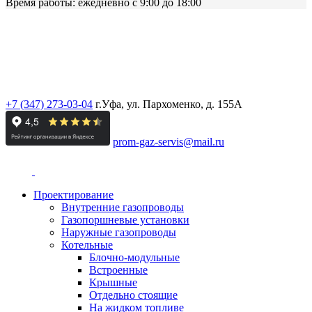
Время работы: ежедневно с 9:00 до 18:00
ООО «ПРОМГАЗСЕРВИС»
ИНН: 0276135301 / КПП: 027801001
ОГРН:
1110280052695
+7 (347) 273-03-04
г.Уфа, ул. Пархоменко, д. 155А
prom-gaz-servis@mail.ru
Проектирование
Внутренние газопроводы
Газопоршневые установки
Наружные газопроводы
Котельные
Блочно-модульные
Встроенные
Крышные
Отдельно стоящие
На жидком топливе