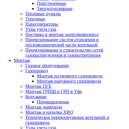
Пристроенные
Твердотопливные
Тепловые пункты
Топочные
Парогенераторы
Узлы учета газа
Поставка и монтаж энергокомплекса
Проектирование систем отопления и
тепломеханической части котельной
Проектирование и строительство сетей
газораспределения и газопотребления
Монтаж
Газовое оборудование
Газопровод
Монтаж подземного газопровода
Монтаж наружного газопровода
Монтаж ПГБ
Монтаж ГРПШ и ГРП в Уфе
Котельные
Промышленные
Монтаж дымохода
Монтаж и наладка ХВО
Техническое перевооружение котельной и
газопровода
Узлы учета газа