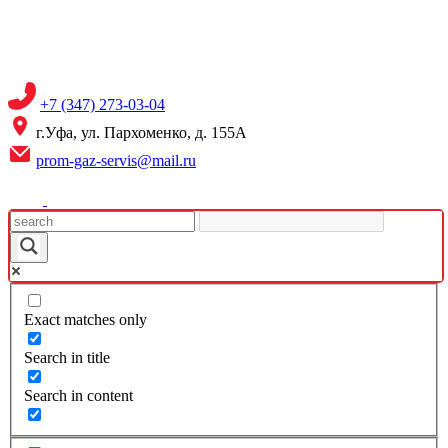
Skip
to
content
+7 (347) 273-03-04
г.Уфа, ул. Пархоменко, д. 155А
prom-gaz-servis@mail.ru
Exact matches only
Search in title
Search in content